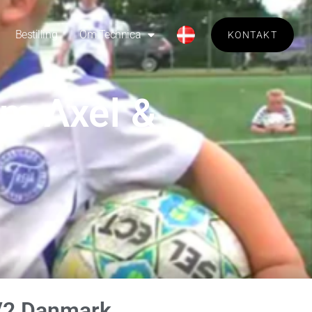
Bestilling
Om Technica
KONTAKT
om Axel &
2 Danmark