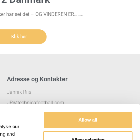
ker har set det – OG VINDEREN ER……..
Klik her
Adresse og Kontakter
Jannik Riis
JR@technicafootball.com
+45 23 25 73 77
Allow all
Brovej 20 A, 8800 Viborg, Danmark
alyse our
ing and
CVR.36727659
Allow selection