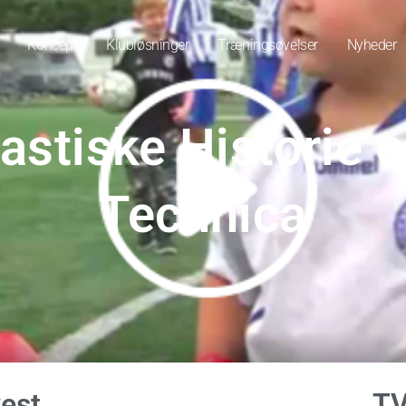
Koncept
Klubløsninger
Træningsøvelser
Nyheder
astiske Historie 
Technica
est
TV