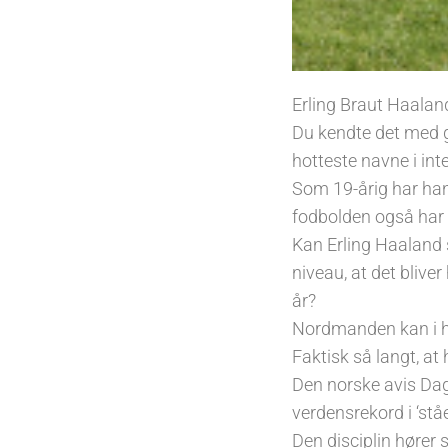
Erling Braut Haalan
Du kendte det med g
hotteste navne i int
Som 19-årig har han 
fodbolden også har 
Kan Erling Haaland 
niveau, at det blive
år?
Nordmanden kan i hv
Faktisk så langt, at
Den norske avis Dagb
verdensrekord i ‘st
Den disciplin hører 