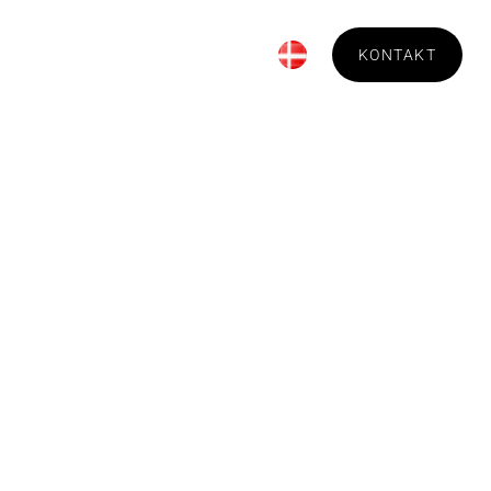
Bestilling
Om Technica
KONTAKT
ensrekord