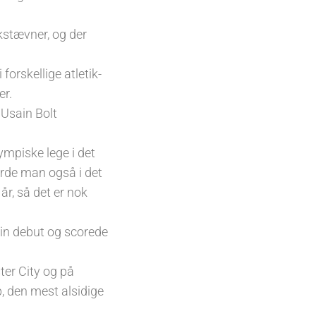
ikstævner, og der
 forskellige atletik-
er.
n Usain Bolt
ympiske lege i det
orde man også i det
år, så det er nok
 sin debut og scorede
ter City og på
, den mest alsidige