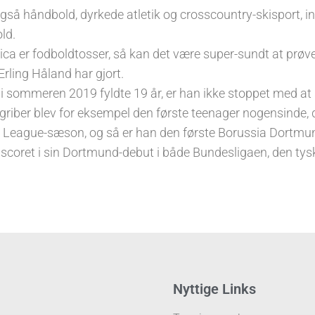
 også håndbold, dyrkede atletik og crosscountry-skisport, in
ld.
ca er fodboldtosser, så kan det være super-sundt at prøve
rling Håland har gjort.
 i sommeren 2019 fyldte 19 år, er han ikke stoppet med at 
riber blev for eksempel den første teenager nogensinde, d
League-sæson, og så er han den første Borussia Dortmun
 scoret i sin Dortmund-debut i både Bundesligaen, den tys
.
Nyttige Links