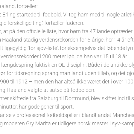
aland, fortæller:
at Erling startede til fodbold. Vi tog ham med til nogle atlet
 forskellige ting,’ fortæller faderen.
, at på den officielle liste, hvor børn fra 47 lande optræder i
ng Haaland stadig verdensrekorden for 5-årige, her 14 år eft
t ligegyldig ‘for sjov-liste’, for eksempelvis det løbende ly
rdensrekorder i 200 meter løb, da han var 15 til 18 år.
ængdespring faktisk en OL-disciplin. Både i de antikke ol
r for tidsregning sprang man langt uden tilløb, og det gj
00 til 1912 – men den har altså ikke været det i over 100 
rling Haaland valgte at satse på fodbolden.
nter skiftede fra Salzburg til Dortmund, blev skiftet ind til
inutter, har gode gener til sport.
 var selv professionel fodboldspiller i blandt andet Manches
g moderen Gry Marita er tidligere norsk mester i syv-kamp