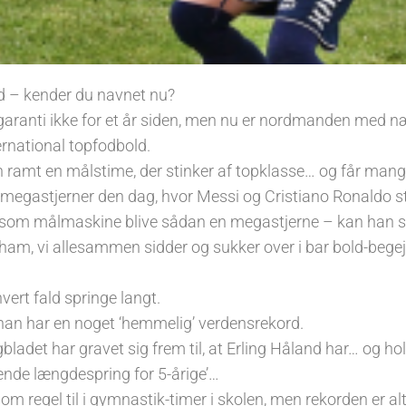
d – kender du navnet nu?
aranti ikke for et år siden, men nu er nordmanden med næ
ernational topfodbold.
ramt en målstime, der stinker af topklasse… og får mange 
megastjerner den dag, hvor Messi og Cristiano Ronaldo s
som målmaskine blive sådan en megastjerne – kan han spr
r ham, vi allesammen sidder og sukker over i bar bold-bege
ert fald springe langt.
 han har en noget ‘hemmelig’ verdensrekord.
ladet har gravet sig frem til, at Erling Håland har… og ho
ående længdespring for 5-årige’…
som regel til i gymnastik-timer i skolen, men rekorden er a