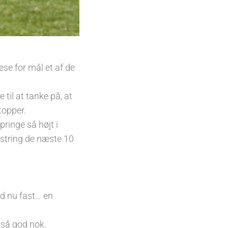
se for mål et af de
til at tanke på, at
topper.
inge så højt i
jstring de næste 10
ld nu fast… en
ltså god nok.