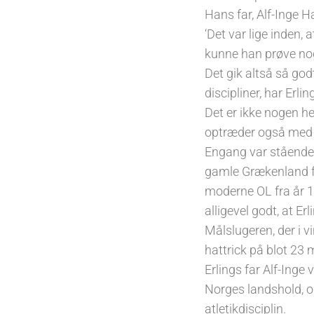
Hans far, Alf-Inge Ha
‘Det var lige inden, 
kunne han prøve nogle
Det gik altså så godt
discipliner, har Erli
Det er ikke nogen hel
optræder også med ve
Engang var stående l
gamle Grækenland fø
moderne OL fra år 19
alligevel godt, at E
Målslugeren, der i vi
hattrick på blot 23 m
Erlings far Alf-Inge
Norges landshold, o
atletikdisciplin.