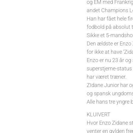
og EM med Frankrig 
andet Champions L
Han har fået hele fir
fodbold på absolut 
Sikke et 5-mandshol
Den ældste er Enzo
for ikke at have ‘Zi
Enzo er nu 23 år og
superstjerne-status 
har været træner.
ZIdane Junior har og
og spansk ungdoms
Alle hans tre yngre 
KLUIVERT
Hvor Enzo Zidane sta
venter en gylden fre