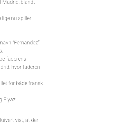
 Madrid, blandt
lige nu spiller
rnavn “Fernandez”
s.
ppe faderens
adrid, hvor faderen
llet for både fransk
g Elyaz.
ivert vist, at der