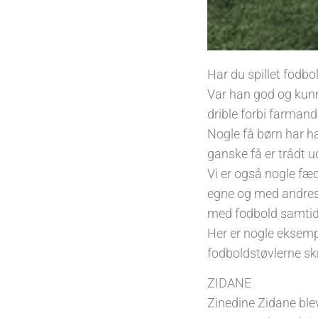
Har du spillet fodbo
Var han god og kunne
drible forbi farman
Nogle få børn har ha
ganske få er trådt 
Vi er også nogle fæd
egne og med andres b
med fodbold samtidi
Her er nogle eksemp
fodboldstøvlerne skr
ZIDANE
Zinedine Zidane blev