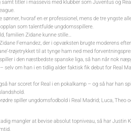
samt titler i massevis med klubber som Juventus og Real
eague.
e sønner, hvoraf en er professionel, mens de tre yngste alle 
topplan som talentfulde ungdomsspillere.
d, familien Zidane kunne stille…
 Zidane Fernandez, der i opvæksten brugte moderens efte
dane’-trøjetrykket til at tynge ham ned med forventningspre
 spiller i den næstbedste spanske liga, så han når nok næ
– selv om han i en tidlig alder faktisk fik debut for Real M
så har scoret for Real i en pokalkamp – og så har han spi
landshold.
brødre spiller ungdomsfodbold i Real Madrid; Luca, Theo o
dig mangler at bevise absolut topniveau, så har Justin Klu
mtid.