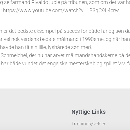
g se farmand Rivaldo juble på tribunen, som om det var h
ind: https://www.youtube.com/watch?v=1B3qC9L4crw
er det bedste eksempel på succes for både far og søn d
r vel nok verdens bedste målmand i 1990erne, og når han t
avde han tit sin lille, lyshårede søn med.
 Schmeichel, der nu har arvet målmandshandskerne på de
 har både vundet det engelske mesterskab og spillet VM for
Nyttige Links
Træningsøvelser