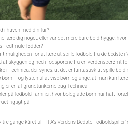
ld i haven med din far?
 lære dig noget, eller var det mere bare bold-hygge, hvor 
ds Fedtmule-fødder?
ft muligheden for at lære at spille fodbold fra de bedste i
ud af skyggen og ned i fodsporene fra en verdensberømt fo
re i Technica, der synes, at det er fantastisk at spille bol
ørn – og lysten til at vise børn og unge, at man kan lære
g er en af grundtankerne bag Technica.
ler på fodbold-familier, hvor boldglade børn har haft for
uet rigtigt på.
 tre gange kåret til ‘FIFA’s Verdens Bedste Fodboldspiller