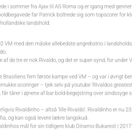
ftede i sommer fra Ajax til AS Roma og er igang med genn
boldbegavede far Patrick boltrede sig som topscorer for k
hollandske landshold.
002 VM med den måske allebedste angrebstrio i landsholds
do.
 af de tre er nok Rivaldo, og det er super-synd, for under
le Brasiliens fem første kampe ved VM – og var i øvrigt be
mukke scoringer – tjek selv på youtube ‘RIvaldos greatest
 får tårer i øjnene af bar bold-begejstring over sindssyge
gvis Rivaldinho – altså ‘lille Rivaldo’. Rivaldinho er nu 23 o
fia, og kan også levere lækre langskud.
aldinhos mål for sin tidligere klub Dinamo Bukarest i 2017