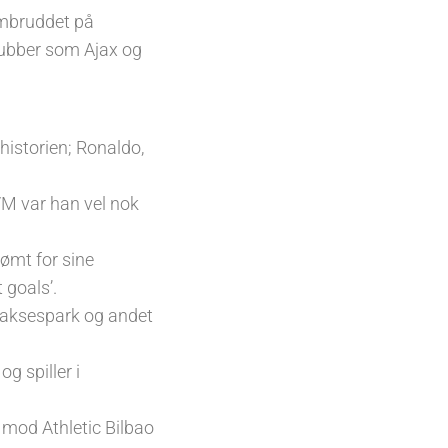
embruddet på
lubber som Ajax og
historien; Ronaldo,
 VM var han vel nok
rømt for sine
 goals’.
 saksespark og andet
g spiller i
 mod Athletic Bilbao