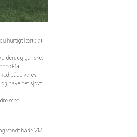
du hurtigt lærte at
 Verden, og ganske,
dbold-far.
d med både vores
 og have det sjovt
ældre med
’ og vandt både VM