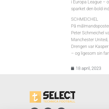
i Europa League – o
sparket den bold 
SCHMEICHEL
På målmandsposten 
Peter Schmeichel va
Manchester United, h
Drengen var Kasper
– og ligesom sin far
18 april, 2023