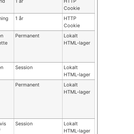
and
1 år
HTTP
Cookie
ning
1 år
HTTP
Cookie
en
Permanent
Lokalt
ette
HTML-lager
en
Session
Lokalt
HTML-lager
Permanent
Lokalt
HTML-lager
vis
Session
Lokalt
f
HTML-lager