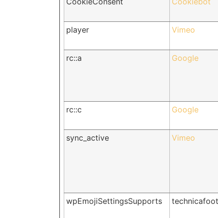
CookieConsent
Cookiebot
player
Vimeo
rc::a
Google
rc::c
Google
sync_active
Vimeo
wpEmojiSettingsSupports
technicafoo