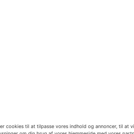
Koncept
Klubløsninger
Træningsøvelser
Nyheder
Privatlivspolitik
ookies til at tilpasse vores indhold og annoncer, til at vis
plysninger om din brug af vores hjemmeside med vores partn