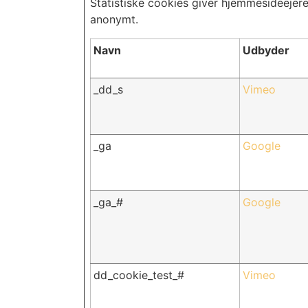
Statistiske cookies giver hjemmesideejer
anonymt.
Navn
Udbyder
_dd_s
Vimeo
_ga
Google
_ga_#
Google
dd_cookie_test_#
Vimeo