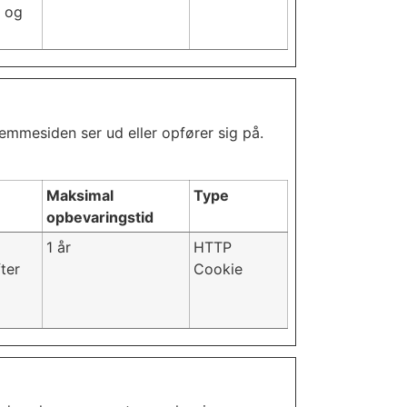
r og
mmesiden ser ud eller opfører sig på.
Maksimal
Type
opbevaringstid
1 år
HTTP
ter
Cookie