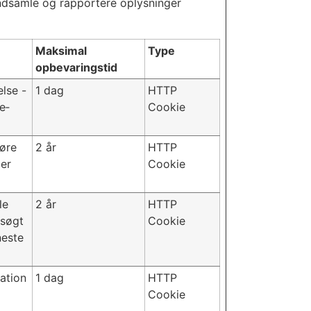
indsamle og rapportere oplysninger
Maksimal
Type
opbevaringstid
lse -
1 dag
HTTP
e‐
Cookie
føre
2 år
HTTP
ger
Cookie
le
2 år
HTTP
esøgt
Cookie
neste
ation
1 dag
HTTP
Cookie