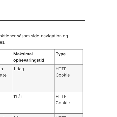
nktioner såsom side-navigation og
es.
Maksimal
Type
opbevaringstid
en
1 dag
HTTP
ette
Cookie
11 år
HTTP
Cookie