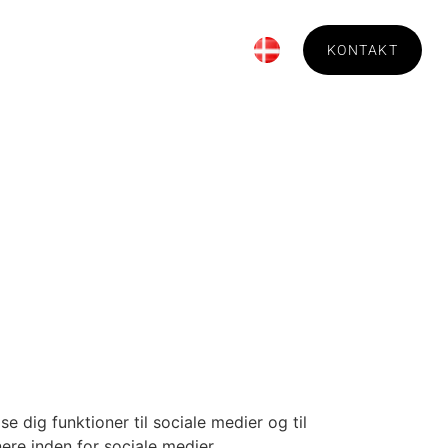
Bestilling
Om Technica
KONTAKT
e dig funktioner til sociale medier og til
ere inden for sociale medier,