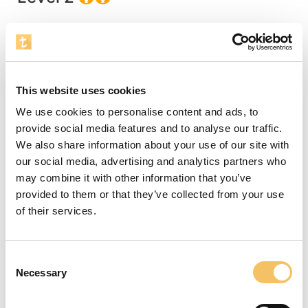
Fokus
Der er hensigten med denne træningsbane at
træne børnenes drible- og sparkefærdigheder
This website uses cookies
samt deres finter. For at udvikle spillernes
We use cookies to personalise content and ads, to
kropsbevidsthed gennemføres banen først uden
provide social media features and to analyse our traffic.
bold herefter med.
We also share information about your use of our site with
Instruktioner
our social media, advertising and analytics partners who
may combine it with other information that you’ve
Træneren starter med at løbe banen igennem
provided to them or that they’ve collected from your use
uden bold. Kroppens bevægelser vises klart -
of their services.
skyggedriblinger, skyggefinter og skyggespark.
Herefter viser træneren øvelsen med bold.
Consent
Udstyr
Necessary
Selection
8 kegler, 1 bold pr. spiller og et 5. mands mål