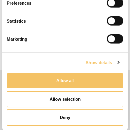
Preferences
4-6 Spillere
10 Minutter
Statistics
20 m x 20 m Omr책de
Flere ideer
Marketing
Øvelsen kan også afvikles i modsatte side, hvilket
giver nye udfordringer til spillernes tekniske
færdigheder.
Show details
Allow all
Allow selection
Deny