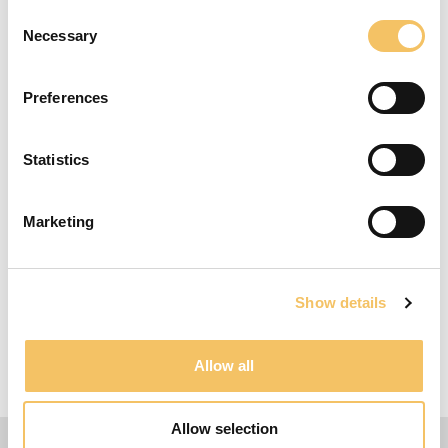
Consent
snakke med spillerne om, hvordan man
Necessary
Selection
forbereder sit rum før man modtager bolden -
forfinteløb. Der arbejdes begge veje rundt, så
spillerne arbejder med både højre og venstre ben
Preferences
ved såvel afslutninger samt pasninger. Husk, at
holde en pause i øvelsen så der bliver plads til, at
Statistics
spillerne kan reflektere over øvelsen. Den aktive
pause bruges til at træneren stiller relevante
spørgsmål.
Marketing
Udstyr
6 bolde, 3 kegler, 1 mål
Show details
4-6 Spillere
15 Minutter
Allow all
20 m x 40 m Omr책de
Allow selection