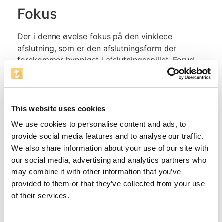
Fokus
Der i denne øvelse fokus på den vinklede
afslutning, som er den afslutningsform der
forekommer hyppigst i afslutningsspillet. Forud
for den enkelte spillers afslutning træner spillerne
sekundært pasningskvalitet samt forberedelse af
boldmodtagelse.
This website uses cookies
Instruktioner
We use cookies to personalise content and ads, to
Træneren viser øvelsen sammen med spillerne,
provide social media features and to analyse our traffic.
og forklarer fokuspunktet. Det anbefales at
We also share information about your use of our site with
spillerne bruger det lodrette vristspark ved
our social media, advertising and analytics partners who
afvikling af den vinklede afslutning. Ved
may combine it with other information that you’ve
pasningsseancen coaches spillerne på den rette
provided to them or that they’ve collected from your use
sparkeform ved den fremadrettede pasning samt
of their services.
det vigtig støttepas. Her er et korrekt udført
indersidespark at foretrække. Træneren kan også