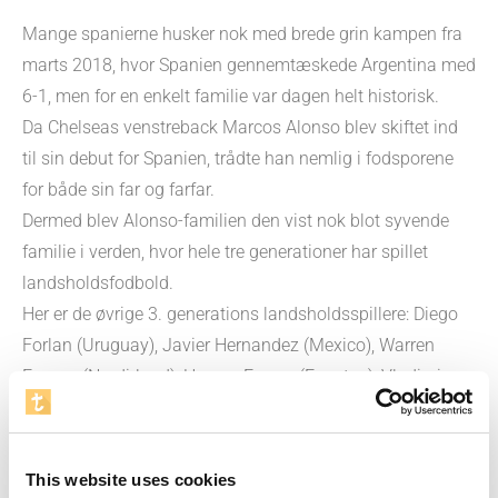
Mange spanierne husker nok med brede grin kampen fra
marts 2018, hvor Spanien gennemtæskede Argentina med
6-1, men for en enkelt familie var dagen helt historisk.
Da Chelseas venstreback Marcos Alonso blev skiftet ind
til sin debut for Spanien, trådte han nemlig i fodsporene
for både sin far og farfar.
Dermed blev Alonso-familien den vist nok blot syvende
familie i verden, hvor hele tre generationer har spillet
landsholdsfodbold.
Her er de øvrige 3. generations landsholdsspillere: Diego
Forlan (Uruguay), Javier Hernandez (Mexico), Warren
Feeney (Nordirland), Hazem Emam (Egypten), Vladimir
Weiss (Slovakiet) og Andre Schembri (Malta).
Især Vladimir Weiss er værd at nævne – og har man sagt
This website uses cookies
det navn en gang, har man nævnt alle tre.