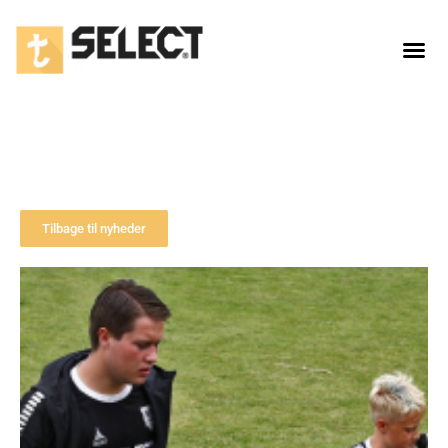
I fars fodspor – og farfars
Tilbage til nyheder