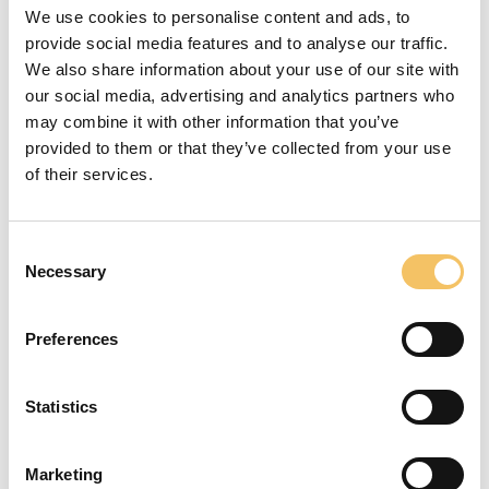
We use cookies to personalise content and ads, to
Farfar, far og søn hedder nemlig det samme…
provide social media features and to analyse our traffic.
I den mellemamerikanske fodbold-stormagt Mexico har
We also share information about your use of our site with
West Ham-angriber Javier Hernandez været med til tre
our social media, advertising and analytics partners who
may combine it with other information that you’ve
VM-slutrunder. Det har ‘Chicharito’ – Den Lille Ært, som
provided to them or that they’ve collected from your use
Javier Hernandez kærligt kaldes – gjort godt, for han har
of their services.
scoret i dem alle tre, og dermed har han overgået sin far
og farfar, der dog begge også har været med ved VM.
Consent
Hvem bliver så den næste familie med tre generationer på
Necessary
Selection
landsholdet?
Preferences
Det kunne måske være Maldini-familien, hvor farfar
Cesare har været både landsholdsspiller og landstræner,
mens Paolo var en decideret legende for Italien og AC
Statistics
Milan.
Storebror Christian når næppe det store gennembrud,
Marketing