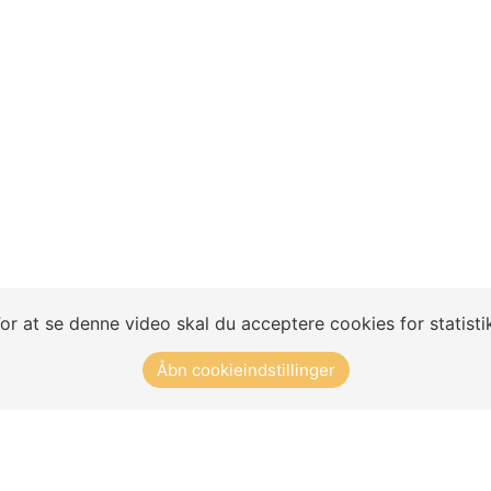
Koncept
Klubløsninger
Træningsøvelser
Nyheder
or at se denne video skal du acceptere cookies for statisti
Åbn cookieindstillinger