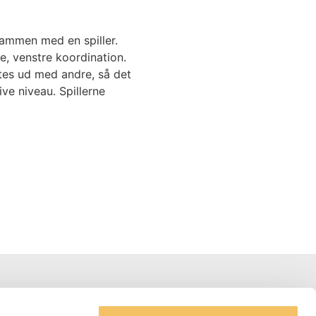
sammen med en spiller.
e, venstre koordination.
ftes ud med andre, så det
ive niveau. Spillerne
Adresse og Kontakter