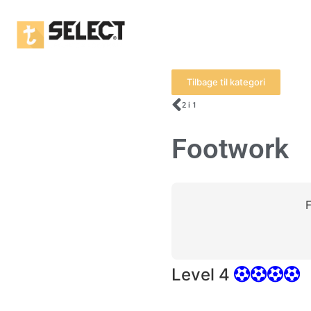
Tilbage til kategori
2 i 1
Footwork
F
Level 4