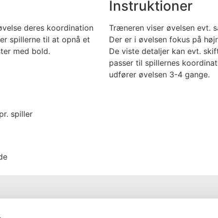
Instruktioner
 øvelse deres koordination
Træneren viser øvelsen evt. 
r spillerne til at opnå et
Der er i øvelsen fokus på højr
ter med bold.
De viste detaljer kan evt. ski
passer til spillernes koordinat
udfører øvelsen 3-4 gange.
r. spiller
de
Nyttige Links