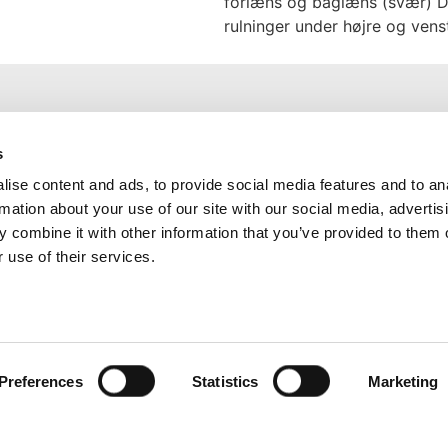
forlæns og baglæns (svær) D
rulninger under højre og vens
Nyttige Links
s
ise content and ads, to provide social media features and to an
Træningsøvelser
rmation about your use of our site with our social media, advertis
Klubløsninger
 combine it with other information that you’ve provided to them o
Privatlivspolitik
 use of their services.
Preferences
Statistics
Marketing
Koncept
Storytelling
Om Technica
Klubløsninger