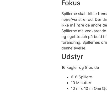
Fokus
Spillerne skal drible fre
højre/venstre fod. Der dr
ikke må røre de andre del
Spillerne må vedvarende
og eget touch på bold i f
forandring. Spillernes o
denne øvelse.
Udstyr
16 kegler og 8 bolde
6-8 Spillere
10 Minutter
10 m x 10 m Omr책