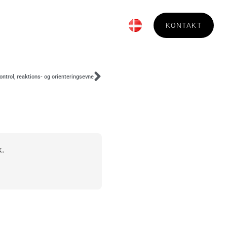
Bestilling
Om Technica
KONTAKT
ontrol, reaktions- og orienteringsevne
k.