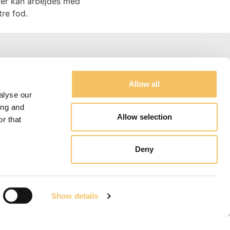
er kan arbejdes med
tre fod.
Adresse og Kontakter
Allow all
alyse our
Jannik Riis
ing and
JR@technicafootball.com
Allow selection
r that
+45 23 25 73 77
Brovej 20 A, 8800 Viborg, Danmark
Deny
CVR.36727659
Show details
Bestilling