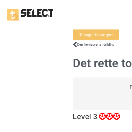
Tilbage til kategori
Den fremadrettet dribling
Det rette t
F
Level 3