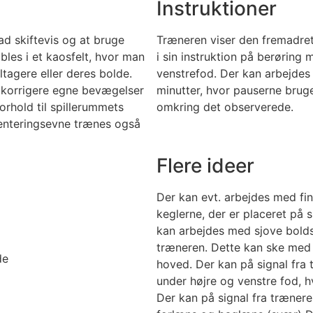
Instruktioner
mad skiftevis og at bruge
Træneren viser den fremadret
ibles i et kaosfelt, hvor man
i sin instruktion på berøring 
tagere eller deres bolde.
venstrefod. Der kan arbejdes i
 korrigere egne bevægelser
minutter, hvor pauserne bruges
orhold til spillerummets
omkring det observerede.
rienteringsevne trænes også
Flere ideer
Der kan evt. arbejdes med fi
keglerne, der er placeret på 
kan arbejdes med sjove bolds
træneren. Dette kan ske med 
de
hoved. Der kan på signal fra 
under højre og venstre fod, h
Der kan på signal fra trænere