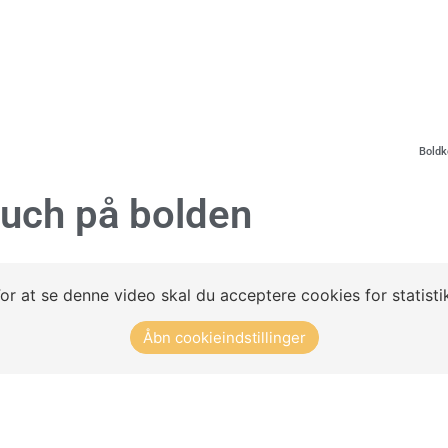
Koncept
Klubløsninger
Træningsøvelser
Nyheder
Boldk
ouch på bolden
or at se denne video skal du acceptere cookies for statisti
Åbn cookieindstillinger