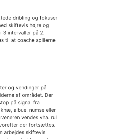
tede dribling og fokuser
med skiftevis højre og
 3 intervaller på 2.
 til at coache spillerne
nter og vendinger på
siderne af området. Der
top på signal fra
knæ, albue, numse eller
træneren vendes vha. rul
vorefter der fortsættes.
n arbejdes skiftevis