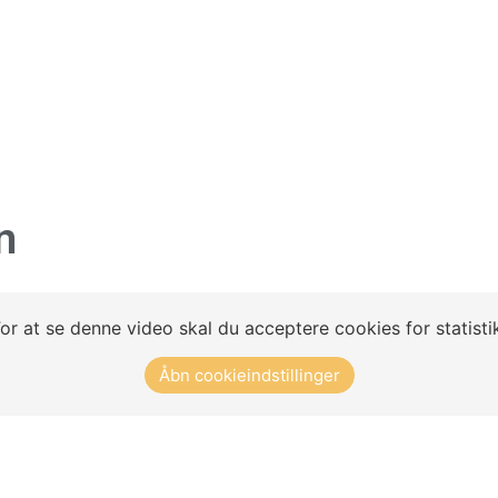
Koncept
Klubløsninger
Træningsøvelser
Nyheder
n
or at se denne video skal du acceptere cookies for statisti
Åbn cookieindstillinger