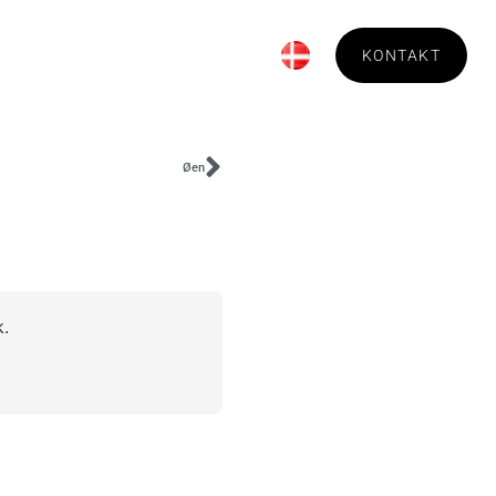
Bestilling
Om Technica
KONTAKT
Øen
k.