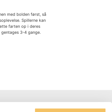
nen med bolden først, så
oplevelse. Spillerne kan
ætte farten op i deres
 gentages 3-4 gange.
Adresse og Kontakter