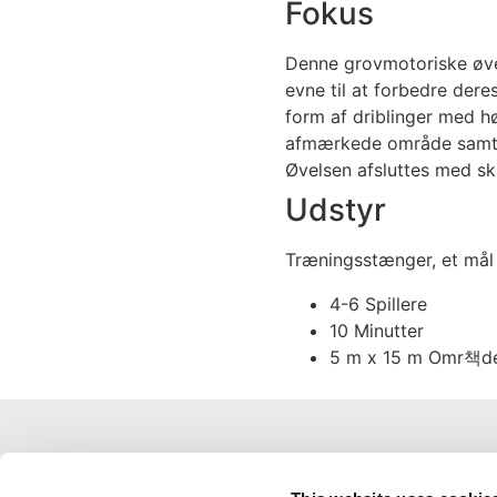
Fokus
Denne grovmotoriske øvel
evne til at forbedre dere
form af driblinger med h
afmærkede område samt 
Øvelsen afsluttes med sk
Udstyr
Træningsstænger, et mål o
4-6 Spillere
10 Minutter
5 m x 15 m Omr책d