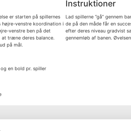
Instruktioner
se er starten på spillernes
Lad spillerne ”gå” gennem ba
s højre-venstre koordination i
de på den måde får en succes
øjre-venstre ben på det
efter deres niveau gradvist s
at træne deres balance.
gennemløb af banen. Øvelsen
ud på mål.
g en bold pr. spiller
e
Nyttige Links