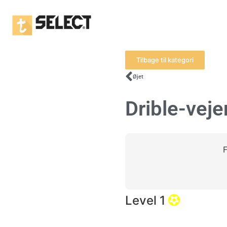
Tilbage til kategori
Øjet
Drible-veje
F
Level 1