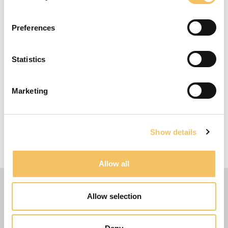
Udstyr
Preferences
4 toppe, 1 tøndebånd - og en bold pr. spiller
4-7 Spillere
Statistics
10 Minutter
15 m x 15 m Omr책de
Marketing
Flere ideer
Det store drama kan sættes i scene ved at der
Show details
fjernes ”En Ø”, og der dermed opstår et seriøst
problem for en af de aktive svømmere.
Allow all
Allow selection