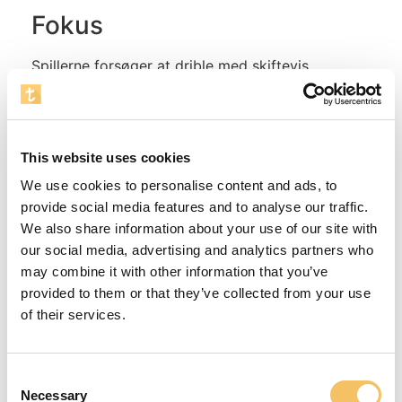
Fokus
Spillerne forsøger at drible med skiftevis
højre/venstre fod på et afgrænset område, hvor
der ligger det antal tøndebånd, som der er
spillere. På signal skal spillerne orientere sig i
området, og herefter hurtigst muligt drible hen til
This website uses cookies
et ledigt tøndebånd for til sidst at stoppe bolden
We use cookies to personalise content and ads, to
i dette.
provide social media features and to analyse our traffic.
Instruktioner
We also share information about your use of our site with
our social media, advertising and analytics partners who
I denne øvelse kan man også appellere til denne
may combine it with other information that you’ve
aldersgruppes fantasiverden. Det kan være
provided to them or that they’ve collected from your use
historien, om de mange børn der er ude at
of their services.
svømme, for pludselig at blive advaret om at
hajerne er på vej mod dem, og de derfor hurtigst
skal finde en ø at redde sig ind på. Øvelsen
Consent
Necessary
gentages 3 gange.
Selection