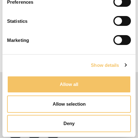
Preferences
1 bold, 2 træningsveste, 2 mål, og 4 toppe.
4-6 Spillere
Statistics
10 Minutter
10 m x 15 m Omr책de
Marketing
Flere ideer
Øvelsen kan også afvikles som 3:3
Show details
Allow all
Allow selection
Deny