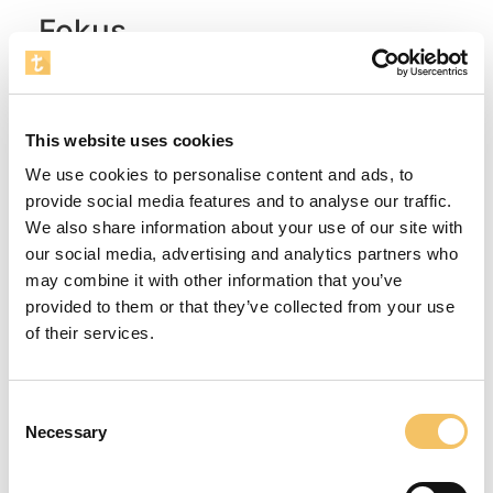
Fokus
Øvelsen giver spillerne muligheden for at spille på
en alternativ fodboldbane, der stiller nye
udfordringer til såvel de tekniske færdigheder
This website uses cookies
som til spilintelligensen. Målenes placering
We use cookies to personalise content and ads, to
betyder, at spilretningen giver spillerne nye
provide social media features and to analyse our traffic.
udfordringer omkring de tekniske færdigheder
We also share information about your use of our site with
samt i opfattelsen af at forsvare samt at angribe.
our social media, advertising and analytics partners who
Instruktioner
may combine it with other information that you’ve
provided to them or that they’ve collected from your use
Det vil være en god idé at spille 2x4 minutter,
of their services.
hvor pausen kan bruges på, at snakke om hvilke
tekniske færdigheder man bruger i øvelsen, samt
hvordan man spiller godt sammen på denne
Consent
Necessary
alternative fodboldbane.
Selection
Udstyr